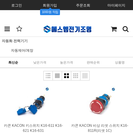
로그인
회원가입
주문조회
마이페이지
1000원 적립
자동화 전력기기
자동제어/계장
최신순
낮은가격
높은가격
판매순위
상품명
카콘 KACON 키스위치 K16-611 K16-
카콘 KACON 비상 리셋 스위치 K16-
621 K16-631
811R(리셋 1C)