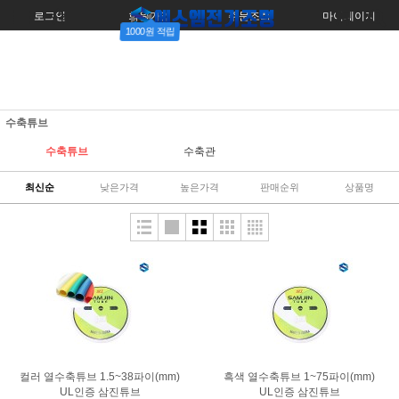
로그인
회원가입
주문조회
마이페이지
1000원 적립
수축튜브
수축튜브
수축관
최신순
낮은가격
높은가격
판매순위
상품명
컬러 열수축튜브 1.5~38파이(mm)
흑색 열수축튜브 1~75파이(mm)
UL인증 삼진튜브
UL인증 삼진튜브