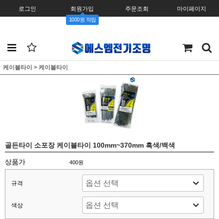
로그인
회원가입
주문조회
마이페이지
1000원 적립
케이블타이
>
케이블타이
골든타이 소포장 케이블타이 100mm~370mm 흑색/백색
상품가
400원
규격
색상