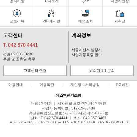
공지사항
회사소개
Q&A
사업자인증
포토리뷰
VIP 게시판
배송조회
기획전
고객센터
계좌정보
T. 042 670 4441
세금계산서 발행시
평일 09:00 - 16:30
사업자등록증 필수
주말 및 공휴일 휴무
고객센터 연결
비회원 1:1 문의
이용안내
이용약관
개인정보처리방침
PC버전
에스엠전기조명
대표 : 양해천 ㅣ 개인정보 보호 책임자 : 양해천
사업자 등록번호 : 512-19-00484
통신판매업신고번호 : 제 2017-대전대덕-0128 호
전화 : T. 042 670 4441 ㅣ 팩스 : 042 367 3487
주소 : 대전광역시 대덕구 대화로 160, A동 1호(대화동, 산업용재유통상가)
사업자정보확인