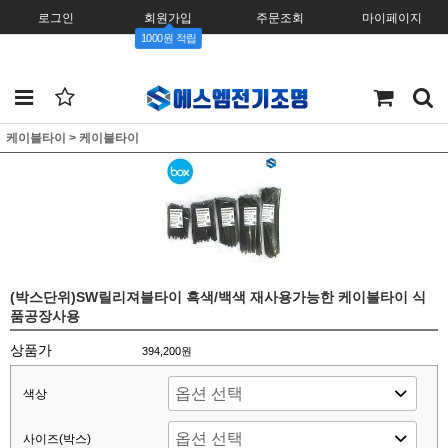
로그인
회원가입
주문조회
마이페이지
1000원 적립
케이블타이
>
케이블타이
(박스단위)SW릴리져블타이 흑색/백색 재사용가능한 케이블타이 식
품공장사용
상품가
394,200원
색상
사이즈(박스)