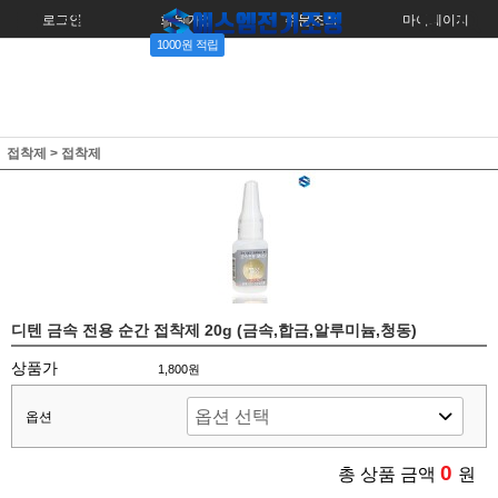
로그인
회원가입
주문조회
마이페이지
1000원 적립
접착제
>
접착제
디텐 금속 전용 순간 접착제 20g (금속,합금,알루미늄,청동)
상품가
1,800원
옵션
0
총 상품 금액
원